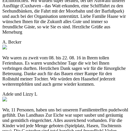
Eichhörnchen. Wir wurden super beraten, bei der Auswahl unserer
Ausflüge (Cuxhaven - das Watt erkunden, eine Schifffahrt zu den
Seehundbänken, die Fahrt mit der Moorbahn und der Barfußpark)
und auch bei der Organisation unterstützt. Liebe Familie Haase wir
wünschen Ihnen für die Zukunft alles Gute und immer so
freundliche Gäste, so wie Sie es sind. Herzliche Grüße aus
Merseburg
A. Becker
Wir waren zu zweit vom 08. bis 22. 08. 16 in Ihrem tollen
Ferienhaus. Es waren wundschöne Tage die wir bei Ihnen
verbringen durften. Herzlichen Dank sagen wir für die fürsorgliche
Betreuung. Danke auch für das Bauen einer Rampe für den
Rollstuhl meiner Tochter. Wir würden den Haasehof jederzeit
weiterempfehlen und auch gerne wieder kommen.
Adele und Lizzy L
Wir, 11 Personen, haben uns bei unserem Familientreffen pudelwohl
gefühlt. Das Landhaus Zur Eiche war super sauber und geräumig
und gemütlich eingerichtet. Alles ausreichend vorhanden. Für die
Kinder wird jede Menge geboten (Spielplatz, Hasen, Tischtennis
usw). Die Gastgeber sind total herzlich und freundlich! Vielen